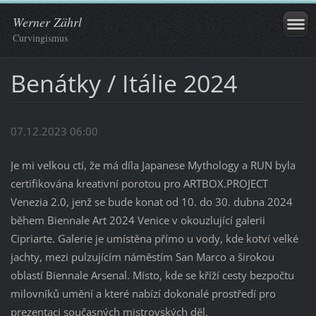
Werner Zährl
Curvingismus
Benátky / Itálie 2024
07.12.2023 06:00
Je mi velkou ctí, že má díla Japanese Mythology a RUN byla
certifikována kreativní porotou pro ARTBOX.PROJECT
Venezia 2.0, jenž se bude konat od 10. do 30. dubna 2024
během Biennale Art 2024 Venice v okouzlující galerii
Cipriarte. Galerie je umístěna přímo u vody, kde kotví velké
jachty, mezi pulzujícím náměstím San Marco a širokou
oblastí Biennale Arsenal. Místo, kde se kříží cesty bezpočtu
milovníků umění a které nabízí dokonalé prostředí pro
prezentaci současných mistrovských děl.