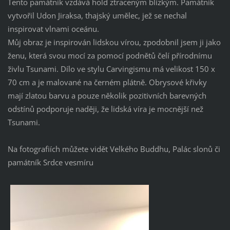
Tento památník vzdává hold ztraceným blízkým. Památník
vytvořil Udon Jiraksa, thajský umělec, jež se nechal
inspirovat vlnami oceánu.
Můj obraz je inspirován lidskou vírou, zpodobnil jsem ji jako
ženu, která svou mocí za pomocí podnětů čelí přírodnímu
živlu Tsunami. Dílo ve stylu Carvingismu má velikost 150 x
70 cm a je malované na černém plátně. Obrysové křivky
mají zlatou barvu a pouze několik pozitivních barevných
odstínů podporuje naději, že lidská víra je mocnější než
Tsunami.
Na fotografiích můžete vidět Velkého Buddhu, Palác slonů či
památník Srdce vesmíru