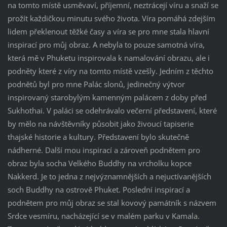
na tomto místě usměvaví, příjemní, neztrácejí víru a snaží se
prožít každičkou minutu svého života. Víra pomáhá zdejším
lidem překlenout těžké časy a víra se pro mne stala hlavní
inspirací pro můj obraz. A nebyla to pouze samotná víra,
která mě v Phuketu inspirovala k namalování obrazu, ale i
podněty které z víry na tomto místě vzešly. Jedním z těchto
podnětů byl pro mne Palác slonů, jedinečný výtvor
inspirovaný starobylým kamenným palácem z doby před
Sukhothai. V paláci se odehrávalo večerní představení, které
by mělo na návštěvníky působit jako živoucí tapiserie
thajské historie a kultury. Představení bylo skutečně
nádherné. Další mou inspirací a zároveň podnětem pro
obraz byla socha Velkého Buddhy na vrcholku kopce
Nakkerd. Je to jedna z nejvýznamnějších a nejuctívanějších
soch Buddhy na ostrově Phuket. Poslední inspirací a
podnětem pro můj obraz se stal kovový památník s názvem
Srdce vesmíru, nacházející se v malém parku v Kamala.