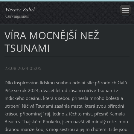
Werner Zährl
Curvingismus
VÍRA MOCNĚJŠÍ NEŽ
TSUNAMI
23.08.2024 05:05
Dílo inspirováno lidskou snahou odolat síle přírodních živlů.
Píše se rok 2024, dvacet let od zásahu ničivé Tsunami z
Indického oceánu, která s sebou přinesla mnoho bolesti a
utrpení. Ničivá Tsunami zasáhla místa, která svou přírodní
krásou připomínají ráj. Jedno z těchto míst, přesně Kamala
Beach v Thajském Phuketu, jsem navštívil minulý rok s mou
drahou manželkou, s mojí sestrou a jejím chotěm. Lidé jsou