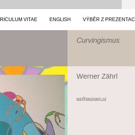
RICULUM VITAE
ENGLISH
VÝBĚR Z PREZENTACÍ
Curvingismus
Werner Zährl
wz@sezna
m.cz