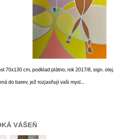
ost 70x130 cm, podklad plátno, rok 2017/8, sign. olej.
á do barev, jež rozjasňují vaši mysl...
DKÁ VÁŠEŇ